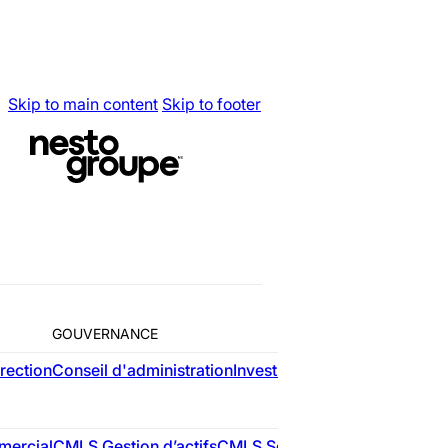
Skip to main content
Skip to footer
Home
Conseils
n
consécutive
nesto fig
50(MC) 
GOUVERNANCE
rection
Conseil d'administration
Investisseurs
L
RÉSIDE
ercial
CMLS Gestion d’actifs
CMLS Services-conseils
nesto
C