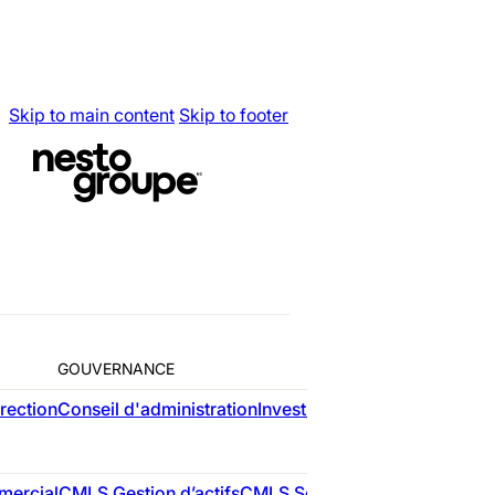
Skip to main content
Skip to footer
Home
Conseils
N
Nesto ob
croissa
GOUVERNANCE
rection
Conseil d'administration
Investisseurs
L
RÉSIDE
ercial
CMLS Gestion d’actifs
CMLS Services-conseils
nesto
C