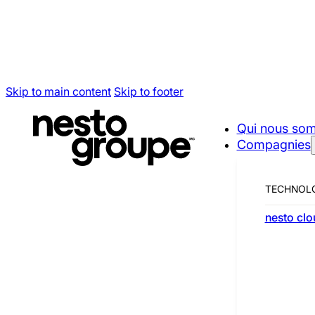
Skip to main content
Skip to footer
Tara Somerset est la vice-présidente services et partenaria
Qui nous so
supervisant les services résidentiels, les opérations hypothé
Compagnies
clients.
TECHNOL
nesto clo
1.866.606.6481
|
info@nestogroup.ca
© 2025 Tous droits réservés.