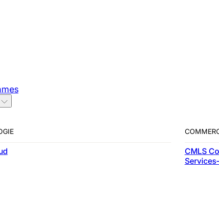
ts B2B, Nesto Cloud, une filiale du Groupe Nesto. Elle possèd
mmes
caires, la souscription et le service des prêts hypothécaires,
OGIE
COMMERC
ud
CMLS Co
Services-